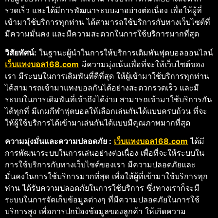
รวดเร็ว และได้มีการพัฒนาระบบมาอย่างต่อเนื่อง เพื่อให้ผู้ที่
เข้ามาใช้บริการทุกท่าน ได้สามารถใช้บริการกับทางเว็บไซต์ที่
มีความมั่นคง และมีความสะดวกในการใช้บริการมากที่สุด
วิสัยทัศน์:
ในฐานะผู้นำในการให้บริการเดิมพันฟุตบอลออนไลน์
เว็บแทงบอล168.com
มีความมุ่งเน้นเพื่อที่จะให้เว็บไซต์ของ
เรา มีระบบในการเดิมพันที่ดีที่สุด ให้ผู้เข้ามาใช้บริการทุกท่าน
ได้สามารถเข้ามาแทงบอลกันได้อย่างสะดวกรวดเร็ว และมี
ระบบในการเดิมพันที่เข้าถึงได้ง่าย สามารถเข้ามาใช้บริการกัน
ได้ทุกที่ มีเกมกีฬาฟุตบอลให้เลือกเล่นกันได้แบบครบถ้วน ที่จะ
ให้ผู้ใช้บริการได้เข้ามาเล่นกันได้แบบมีคุณภาพมากที่สุด
ความมุ่งมั่นและความปลอดภัย :
เว็บแทงบอล168.com
ได้มี
การพัฒนาระบบในการเล่นอย่างต่อเนื่อง เพื่อที่จะให้ระบบใน
การใช้บริการกับทางเว็บไซต์ของเรา มีความปลอดภัยและ
มั่นคงในการใช้บริการมากที่สุด เพื่อให้ผู้ที่เข้ามาใช้บริการทุก
ท่าน ได้รับความปลอดภัยในการใช้บริการ ซึ่งทางเราก็จะมี
ระบบในการจัดเก็บข้อมูลต่างๆ ที่มีความปลอดภัยในการใช้
บริการสูง เพื่อการปกป้องข้อมูลของลูกค้า ให้เกิดความ