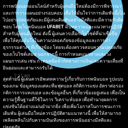
การพนันบอลออนไลน์สำหรับผู้เล่นมือใหม่ต้องมีการพิจารณา
และการวางแผนอย่างรอบคอบ เพื่อให้มั่นใจว่าการเดิมพันนี้เป็น
ไปอย่างปลอดภัยและมีผู้เล่นเดิมพันอย่างมีสติและมีความรับผิด
ชอบ โดยเว็บพนันบอล
UFABET
มีบทความและแนวทางปฏิบัติ
สำหรับผู้เล่นมือใหม่ ดังนี้ ผู้เล่นควรเลือกเว็บไซต์ที่น่าเชื่อถือ
เพื่อให้คุณมั่นใจในความปลอดภัยของข้อมูลและการทำ
ธุรกรรมต่างๆ ที่เกี่ยวข้อง โดยจะต้องตรวจสอบความปลอดภัย
ของเว็บไซต์เสมอ นอกจากนี้ การกำหนดแนวทางและวง
แผนการเล่น เช่น กำหนดข้อจำกัดทางการเงินและความเสี่ยงที่
ยินยอมและสามารถรับได้
2:11 am
สุดท้ายนี้ ผู้เล่นควรอัพเดทความรู้เกี่ยวกับการพนันบอล รูปแบบ
ของเกม ข้อมูลของแต่ละทีมฟุตบอล สถิติการแข่ง อัตราต่อรอง
กติการการแทงบอล และข้อมูลอื่นๆ ที่เกี่ยวข้องอยู่เสมอ เพื่อเป็น
ความรู้พื้นฐานที่ใช้ในการ วิเคราะห์บอล เพื่อทำนายผลการ
แข่งขันได้อย่างแม่นยำมากยิ่ง เพื่อเพิ่มโอกาสในการชนะการ
เดิมพัน ผู้เล่นมือใหม่ควรปฏิบัติตามแนวทางนี้ เพื่อให้สามารถ
เพลิดเพลินไปกับความบันเทิงของการพนันอย่างมีสติและ
ปลอดภัย