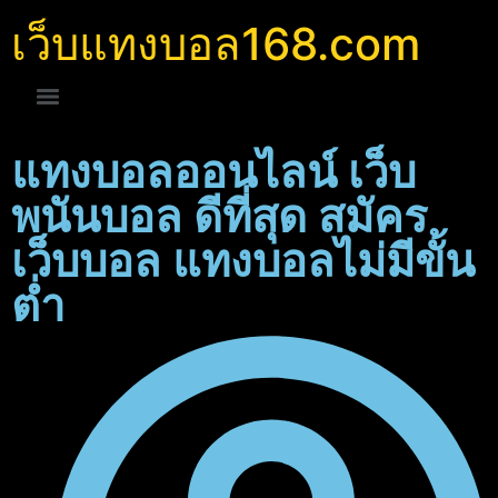
เว็บแทงบอล168.com
แทงบอลออนไลน์ เว็บ
พนันบอล ดีที่สุด สมัคร
เว็บบอล แทงบอลไม่มีขั้น
ต่ำ