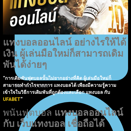
แทงบอลออนไลน์ อย่างไรให้ได้
เงิน ผู้เล่นมือใหม่ก็สามารถเดิม
พันได้ง่ายๆ
“การเดิมพันฟุตบอลนั้นไม่ยากอย่างที่คิด ผู้เล่นมือใหม่ก็
สามารถทำกำไรจากการ แทงบอลได้ เพียงมีความรู้ความ
ธันวาคม 9, 2023
เข้าใจในวิธีการเดิมพันที่ถูกต้องและเลือก แทงบอล กับ
UFABET
“
พนันฟุตบอล
แทงบอลออนไลน์
กับ เว็บแทงบอล เชื่อถือได้