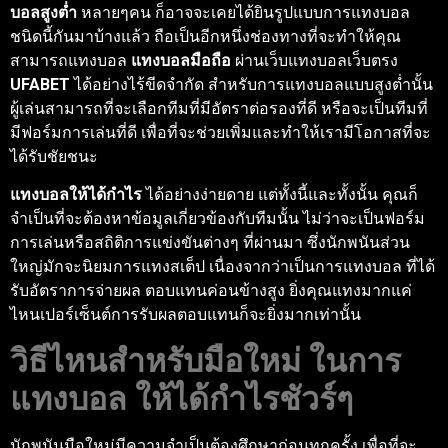
บอลสูงต่ำ
หลายๆคน ก็อาจจะเคยได้ยินรูปแบบการแทงบอล
ชนิดนี้กันมาบ้างแล้ว ถือเป็นอีกหนึ่งช่องทางที่จะทำให้คุณ
สามารถแทงบอล
แทงบอลมือถือ
ผ่านเว็บแทงบอลเว็บตรง
UFABET
ได้อย่างไร้ขีดจำกัด สำหรับการแทงบอลแบบสูงต่ำนั้น
ผู้เล่นสามารถที่จะเลือกทีมที่มีอัตราต่อรองที่ดี หรือจะเป็นทีมที่
มีฟอร์มการเล่นที่ดี เพื่อที่จะช่วยเพิ่มและทำให้เรามีโอกาสที่จะ
ได้รับชัยชนะ
แทงบอลให้ได้กําไร
ได้อย่างง่ายดาย แต่ทั้งนี้และทั้งนั้น คุณก็
จำเป็นที่จะต้องหาข้อมูลเกี่ยวข้องกับทีมนั้น ไม่ว่าจะเป็นฟอร์ม
การเล่นหรือสถิติการแข่งขันต่างๆ ที่ผ่านมา ซึ่งนักพนันส่วน
ใหญ่มักจะนิยมการแทงสเต็ป เนื่องจากว่าเป็นการแทงบอล ที่ได้
รับอัตราการจ่ายผล ตอบแทนค่อนข้างสูง ยิ่งคุณแทงมากแค่
ไหนเปอร์เซ็นต์การรับผลตอบแทนก็จะยิ่งมากเท่านั้น
วิธีไหนสำหรับมือใหม่ ในการ
แทงบอล ให้ได้กำไรชัวร์ๆ
นักพนันมือใหม่มีความจำเป็นต้องศึกษาก่อนทุกครั้ง เพื่อที่จะ