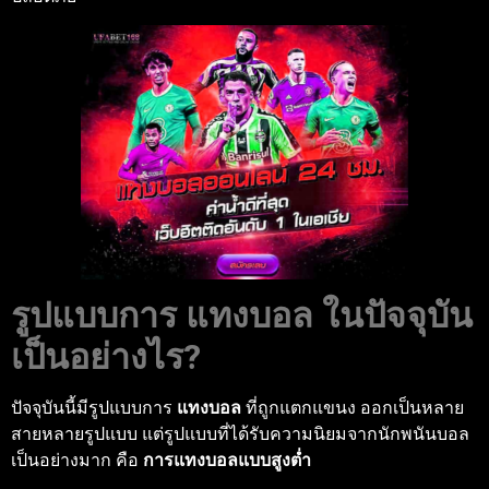
รูปแบบการ แทงบอล ในปัจจุบัน
เป็นอย่างไร?
ปัจจุบันนี้มีรูปแบบการ
แทงบอล
ที่ถูกแตกแขนง ออกเป็นหลาย
สายหลายรูปแบบ แต่รูปแบบที่ได้รับความนิยมจากนักพนันบอล
เป็นอย่างมาก คือ
การแทงบอลแบบสูงต่ำ